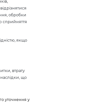
ків,
 відрізнятися
ення, обробки
го сприйняття
ідністю, якщо
итки, втрату
 наслідки, що
го уточнення у