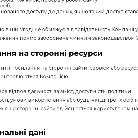
осіб;
нованого доступу до даних, якщо такий доступ ставс
 в цій Угоді не обмежує відповідальність Компанії у
еження прямо заборонене чинним законодавством У
ання на сторонні ресурси
ити посилання на сторонні сайти, сервіси або ресур
 контролюються Компанією.
се відповідальності за зміст, доступність, політики
ті, умови використання або будь-які дії третіх осіб н
ехід на сторонні сайти здійснюється користувачем н
нальні дані