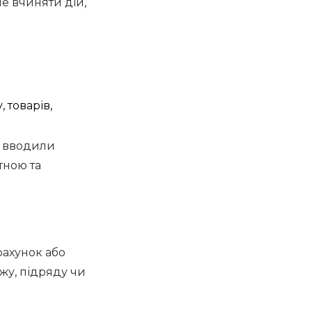
е вчиняти дій,
 товарів,
е вводили
тною та
рахунок або
жу, підряду чи