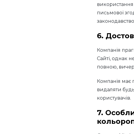
використання 
письмової зго
законодавство
6. Достов
Компанія прагн
Сайті, однак н
повною, виче
Компанія має 
видаляти будь
користувачів.
7. Особли
кольоро