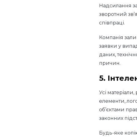
Надсилання за
зворотний зв’
співпраці.
Компанія зали
заявки у випа
даних, техніч
причин.
5. Інтеле
Усі матеріали,
елементи, лого
об’єктами прав
законних підст
Будь-яке копі