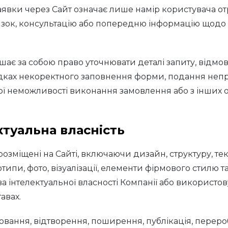
явки через Сайт означає лише намір користувача о
язок, консультацію або попередню інформацію щодо
шає за собою право уточнювати деталі запиту, відмо
дках некоректного заповнення форми, подання неп
ної неможливості виконання замовлення або з інших 
ктуальна власність
 розміщені на Сайті, включаючи дизайн, структуру, тек
типи, фото, візуалізації, елементи фірмового стилю та 
а інтелектуальної власності Компанії або використо
авах.
ювання, відтворення, поширення, публікація, переро