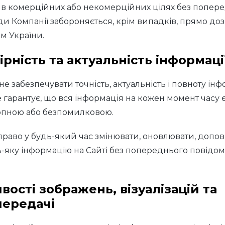
в комерційних або некомерційних цілях без попере
ди Компанії забороняється, крім випадків, прямо до
м України.
ірність та актуальність інформаці
е забезпечувати точність, актуальність і повноту інф
е гарантує, що вся інформація на кожен момент часу 
рпною або безпомилковою.
право у будь-який час змінювати, оновлювати, допо
-яку інформацію на Сайті без попереднього повідо
вості зображень, візуалізацій та
передачі