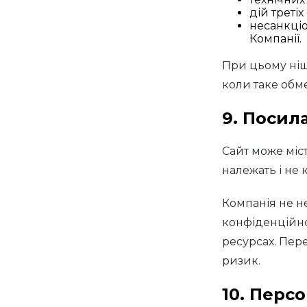
дій третіх 
несанкціо
Компанії.
При цьому ніщо
коли таке обм
9. Посил
Сайт може міст
належать і не
Компанія не не
конфіденційнос
ресурсах. Пер
ризик.
10. Персо