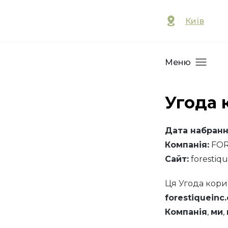
Київ
Меню
Угода 
Дата набранн
Компанія:
FOR
Сайт:
forestiq
Ця Угода кори
forestiqueinc
Компанія
,
ми
,