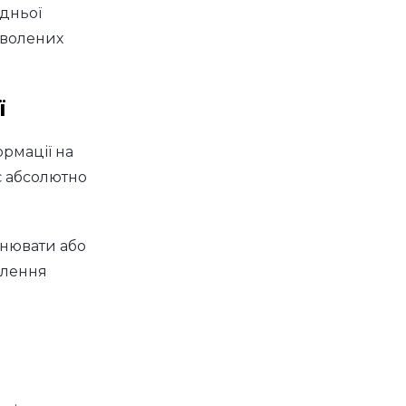
дньої
зволених
ї
ормації на
є абсолютно
внювати або
млення