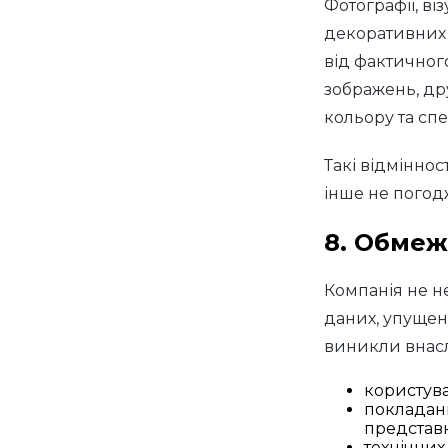
Фотографії, віз
декоративних е
від фактичног
зображень, др
кольору та сп
Такі відміннос
інше не погод
8. Обмеж
Компанія не не
даних, упущену
виникли внасл
користув
покладанн
представн
технічних