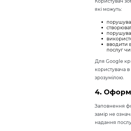
Користувач зо
які можуть:
порушуват
створюват
порушуват
використо
вводити в
послуг чи
Для Google кр
користувача в
зрозумілою.
4. Оформ
Заповнення фо
замір не озна
надання послу