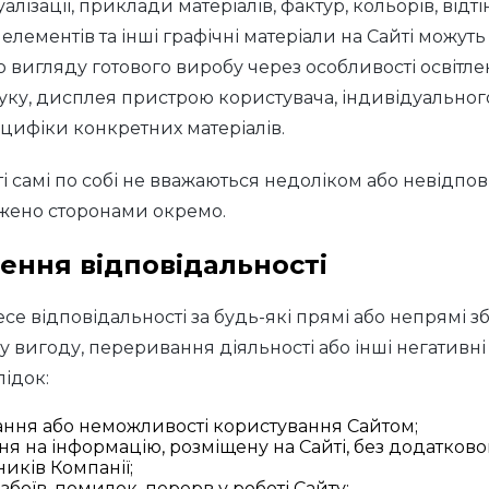
уалізації, приклади матеріалів, фактур, кольорів, відтін
лементів та інші графічні матеріали на Сайті можуть
о вигляду готового виробу через особливості освітл
уку, дисплея пристрою користувача, індивідуально
ецифіки конкретних матеріалів.
ті самі по собі не вважаються недоліком або невідпов
жено сторонами окремо.
ення відповідальності
се відповідальності за будь-які прямі або непрямі зб
 вигоду, переривання діяльності або інші негативні
ідок:
ання або неможливості користування Сайтом;
я на інформацію, розміщену на Сайті, без додатково
иків Компанії;
 збоїв, помилок, перерв у роботі Сайту;