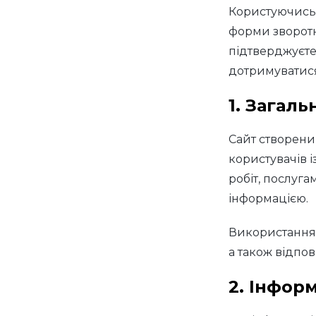
Користуючись 
форми зворотн
підтверджуєте
дотримуватис
1. Загал
Сайт створен
користувачів 
робіт, послуг
інформацією.
Використання 
а також відпо
2. Інфор