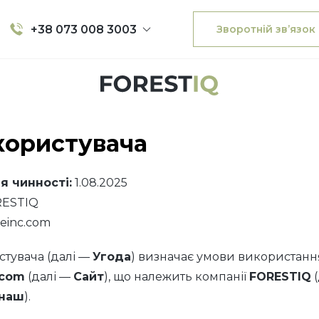
+38 073 008 3003
Зворотній зв’язок
користувача
я чинності:
1.08.2025
ESTIQ
ueinc.com
стувача (далі —
Угода
) визначає умови використанн
.com
(далі —
Сайт
), що належить компанії
FORESTIQ
(
наш
).