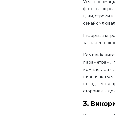
Уся інформаці
фотографії реа
ціни, строки 
ознайомлювал
Інформація, р
зазначено окре
Компанія виго
параметрами, т
комплектація, 
визначаються 
погодження пр
сторонами док
3. Викор