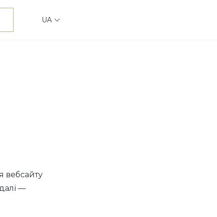
UA
я вебсайту
далі —