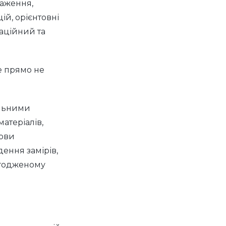
раження,
ій, орієнтовні
маційний та
е прямо не
альними
атеріалів,
мови
ення замірів,
огодженому