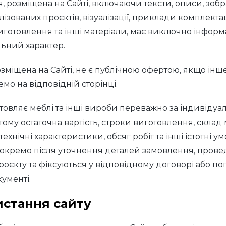
я, розміщена на Сайті, включаючи тексти, описи, зоб
лізованих проєктів, візуалізації, приклади комплектац
виготовлення та інші матеріали, має виключно інфор
ьний характер.
озміщена на Сайті, не є публічною офертою, якщо інш
мо на відповідній сторінці.
товляє меблі та інші вироби переважно за індивіду
ому остаточна вартість, строки виготовлення, склад м
технічні характеристики, обсяг робіт та інші істотні у
окремо після уточнення деталей замовлення, провед
оєкту та фіксуються у відповідному договорі або п
ументі.
истання сайту