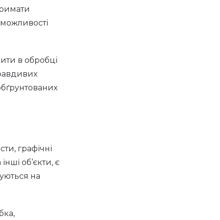
тримати
 можливості
вити в обробці
равдивих
обґрунтованих
сти, графічні
інші об’єкти, є
вуються на
бка,