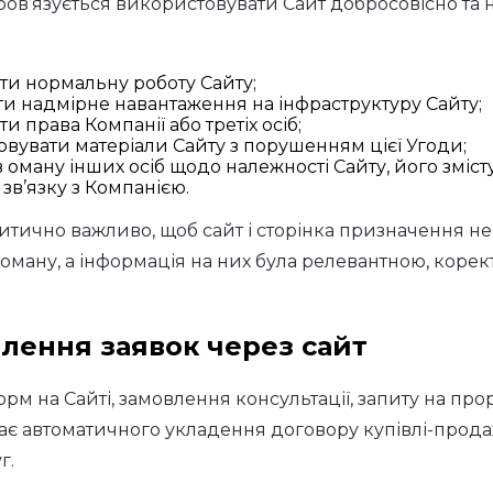
бов’язується використовувати Сайт добросовісно та н
и нормальну роботу Сайту;
и надмірне навантаження на інфраструктуру Сайту;
и права Компанії або третіх осіб;
вувати матеріали Сайту з порушенням цієї Угоди;
 оману інших осіб щодо належності Сайту, його змісту,
 зв’язку з Компанією.
итично важливо, щоб сайт і сторінка призначення н
 оману, а інформація на них була релевантною, корек
лення заявок через сайт
рм на Сайті, замовлення консультації, запиту на про
чає автоматичного укладення договору купівлі-прода
г.