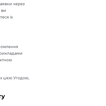
заявки через
 ви
теся їх
айомлення
 прикладами
актною
х цією Угодою,
ту