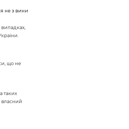
я не з вини
 випадках,
країни.
си, що не
а таких
а власний