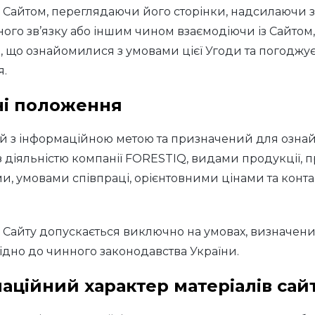
Сайтом, переглядаючи його сторінки, надсилаючи 
ого зв’язку або іншим чином взаємодіючи із Сайтом,
, що ознайомилися з умовами цієї Угоди та погоджує
я.
ьні положення
ий з інформаційною метою та призначений для озн
із діяльністю компанії FORESTIQ, видами продукції,
ами, умовами співпраці, орієнтовними цінами та конт
Сайту допускається виключно на умовах, визначени
відно до чинного законодавства України.
маційний характер матеріалів сай