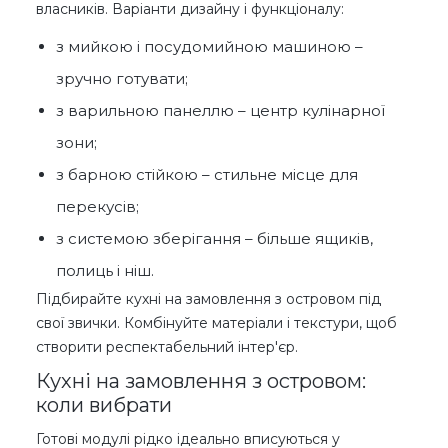
власників. Варіанти дизайну і функціоналу:
з мийкою і посудомийною машиною –
зручно готувати;
з варильною панеллю – центр кулінарної
зони;
з барною стійкою – стильне місце для
перекусів;
з системою зберігання – більше ящиків,
полиць і ніш.
Підбирайте кухні на замовлення з островом під
свої звички. Комбінуйте матеріали і текстури, щоб
створити респектабельний інтер'єр.
Кухні на замовлення з островом:
коли вибрати
Готові модулі рідко ідеально вписуються у