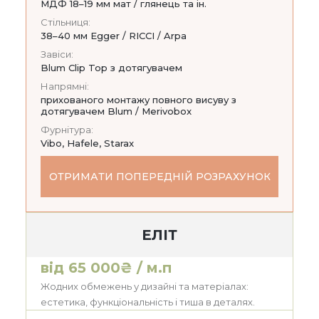
МДФ 18–19 мм мат / глянець та ін.
Стільниця:
38–40 мм Egger / RICCI / Arpa
Завіси:
Blum Clip Top з дотягувачем
Напрямні:
прихованого монтажу повного висуву з
дотягувачем Blum / Merivobox
Фурнітура:
Vibo, Hafele, Starax
ОТРИМАТИ ПОПЕРЕДНІЙ РОЗРАХУНОК
ЕЛІТ
від 65 000₴ / м.п
Жодних обмежень у дизайні та матеріалах:
естетика, функціональність і тиша в деталях.