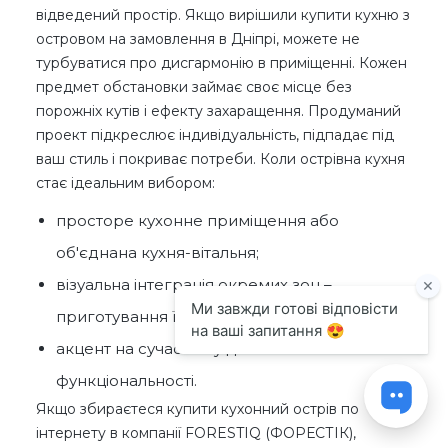
відведений простір. Якщо вирішили купити кухню з
островом на замовлення в Дніпрі, можете не
турбуватися про дисгармонію в приміщенні. Кожен
предмет обстановки займає своє місце без
порожніх кутів і ефекту захаращення. Продуманий
проект підкреслює індивідуальність, підпадає під
ваш стиль і покриває потреби. Коли острівна кухня
стає ідеальним вибором:
просторе кухонне приміщення або
об'єднана кухня-вітальня;
візуальна інтеграція окремих зон –
приготування їжі, спілкування, відпочинку;
акцент на сучасному дизайні та
функціональності.
Якщо збираєтеся купити кухонний острів по
інтернету в компанії FORESTIQ (ФОРЕСТІК),