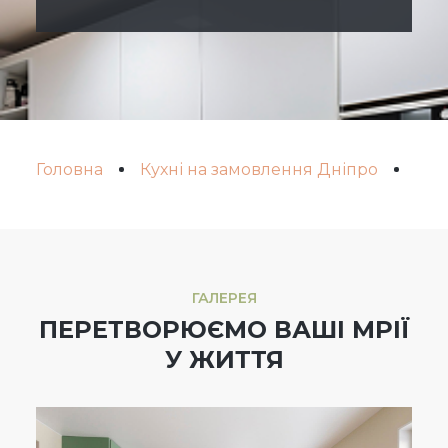
Головна
Кухні на замовлення Дніпро
Вид
ГАЛЕРЕЯ
ПЕРЕТВОРЮЄМО ВАШІ МРІЇ
У ЖИТТЯ