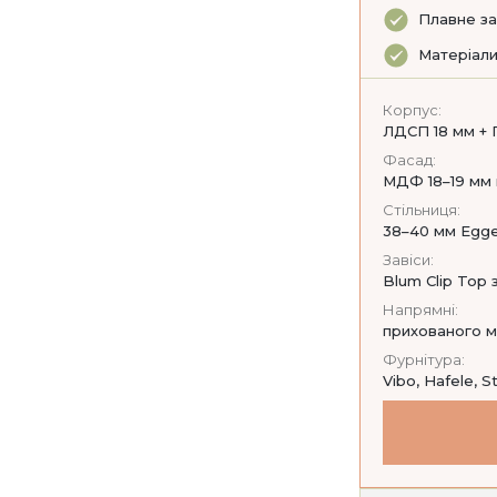
Плавне за
Матеріали
Корпус:
ЛДСП 18 мм + 
Фасад:
МДФ 18–19 мм м
Стільниця:
38–40 мм Egger
Завіси:
Blum Clip Top
Напрямні:
прихованого м
Фурнітура:
Vibo, Hafele, S