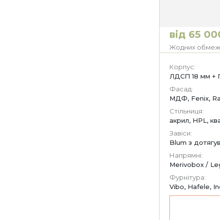
від 65 00
Жодних обмежен
Корпус:
ЛДСП 18 мм + 
Фасад:
МДФ, Fenix, Ra
Стільниця:
акрил, HPL, кв
Завіси:
Blum з дотягу
Напрямні:
Merivobox / Le
Фурнітура:
Vibo, Hafele, I