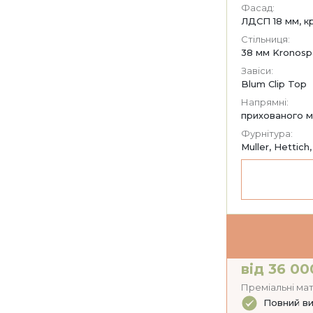
Фасад:
ЛДСП 18 мм, к
Стільниця:
38 мм Kronosp
Завіси:
Blum Clip Top
Напрямні:
прихованого м
Фурнітура:
Muller, Hettich,
від 36 00
Преміальні мат
Повний ви