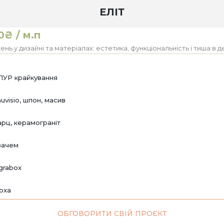
ЕЛІТ
0₴ / м.п
ь у дизайні та матеріалах: естетика, функціональність і тиша в д
ПУР крайкування
uvisio, шпон, масив
арц, керамограніт
вачем
grabox
noxa
ОБГОВОРИТИ СВІЙ ПРОЄКТ