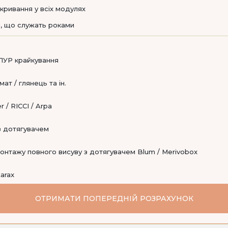
кривання у всіх модулях
, що служать роками
ПУР крайкування
ат / глянець та ін.
 / RICCI / Arpa
 з дотягувачем
онтажу повного висуву з дотягувачем Blum / Merivobox
tarax
ОТРИМАТИ ПОПЕРЕДНІЙ РОЗРАХУНОК