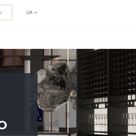
к
UA
О