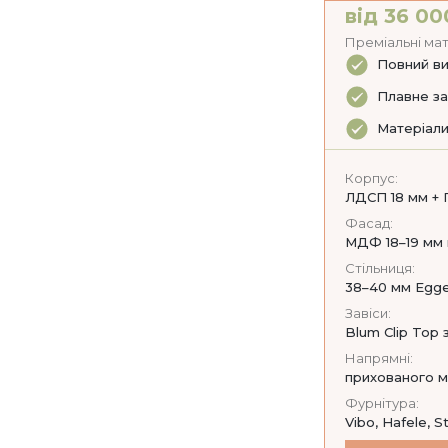
від 36 00
Преміальні мат
Повний ви
Плавне за
Матеріали
Корпус:
ЛДСП 18 мм + 
Фасад:
МДФ 18–19 мм м
Стільниця:
38–40 мм Egger
Завіси:
Blum Clip Top
Напрямні:
прихованого м
Фурнітура:
Vibo, Hafele, S