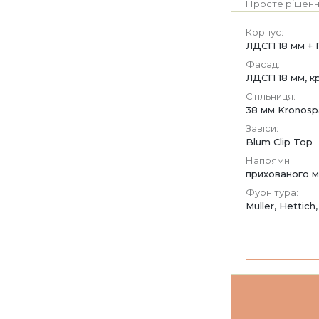
Просте рішенн
Корпус:
ЛДСП 18 мм + 
Фасад:
ЛДСП 18 мм, к
Стільниця:
38 мм Kronosp
Завіси:
Blum Clip Top
Напрямні:
прихованого м
Фурнітура:
Muller, Hettich,