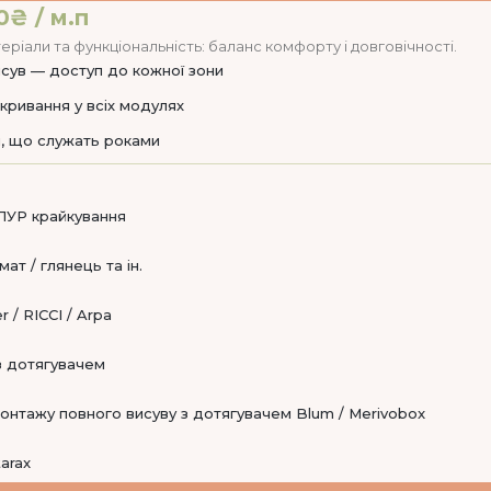
0₴ / м.п
еріали та функціональність: баланс комфорту і довговічності.
сув — доступ до кожної зони
кривання у всіх модулях
, що служать роками
ПУР крайкування
ат / глянець та ін.
 / RICCI / Arpa
 з дотягувачем
онтажу повного висуву з дотягувачем Blum / Merivobox
tarax