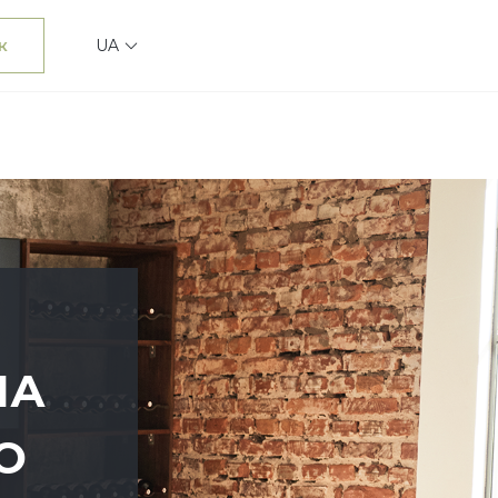
к
UA
НА
О