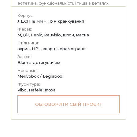
естетика, функціональність і тиша в деталях.
Корпус:
ЛДСП 18 мм + ПУР крайкування
Фасад:
МДФ, Fenix, Rauvisio, шпон, масив
Стільниця:
акрил, HPL, кварц, керамограніт
Завіси:
Blum з дотягувачем
Напрямні:
Merivobox / Legrabox
Фурнітура:
Vibo, Hafele, Inoxa
ОБГОВОРИТИ СВІЙ ПРОЄКТ