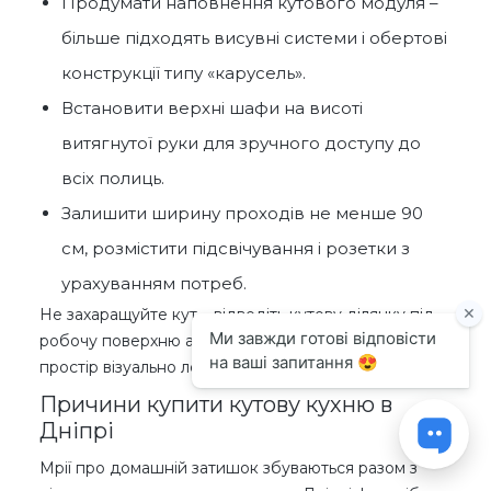
Продумати наповнення кутового модуля –
більше підходять висувні системи і обертові
конструкції типу «карусель».
Встановити верхні шафи на висоті
витягнутої руки для зручного доступу до
всіх полиць.
Залишити ширину проходів не менше 90
см, розмістити підсвічування і розетки з
урахуванням потреб.
Не захаращуйте кут – відведіть кутову ділянку під
робочу поверхню або мийку. Такий прийом робить
простір візуально легким.
Причини купити кутову кухню в
Дніпрі
Мрії про домашній затишок збуваються разом з