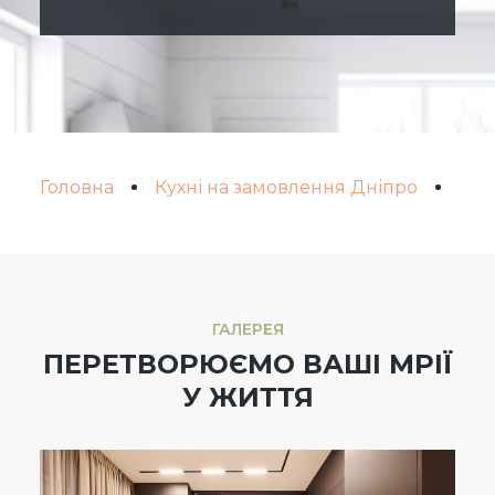
Головна
Кухні на замовлення Дніпро
Вид
ГАЛЕРЕЯ
ПЕРЕТВОРЮЄМО ВАШІ МРІЇ
У ЖИТТЯ