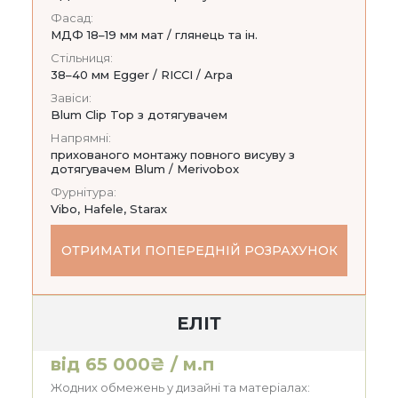
Фасад:
МДФ 18–19 мм мат / глянець та ін.
Стільниця:
38–40 мм Egger / RICCI / Arpa
Завіси:
Blum Clip Top з дотягувачем
Напрямні:
прихованого монтажу повного висуву з
дотягувачем Blum / Merivobox
Фурнітура:
Vibo, Hafele, Starax
ОТРИМАТИ ПОПЕРЕДНІЙ РОЗРАХУНОК
ЕЛІТ
від 65 000₴ / м.п
Жодних обмежень у дизайні та матеріалах: