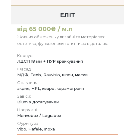
ЕЛІТ
від 65 000₴ / м.п
Жодних обмежень у дизайні та матеріалах:
естетика, функціональність і тиша в деталях.
Корпус:
ЛДСП 18 мм + ПУР крайкування
Фасад:
МДФ, Fenix, Rauvisio, шпон, масив
Стільниця:
акрил, HPL, кварц, керамограніт
Завіси:
Blum з дотягувачем
Напрямні:
Merivobox / Legrabox
Фурнітура:
Vibo, Hafele, Inoxa