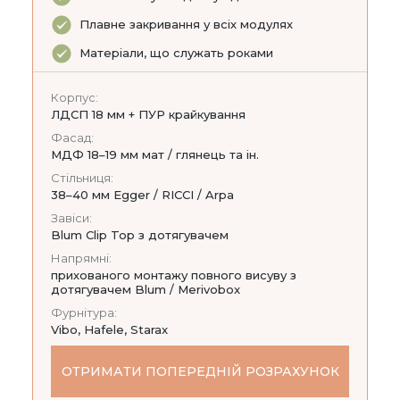
Плавне закривання у всіх модулях
Матеріали, що служать роками
Корпус:
ЛДСП 18 мм + ПУР крайкування
Фасад:
МДФ 18–19 мм мат / глянець та ін.
Стільниця:
38–40 мм Egger / RICCI / Arpa
Завіси:
Blum Clip Top з дотягувачем
Напрямні:
прихованого монтажу повного висуву з
дотягувачем Blum / Merivobox
Фурнітура:
Vibo, Hafele, Starax
ОТРИМАТИ ПОПЕРЕДНІЙ РОЗРАХУНОК