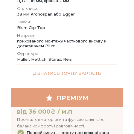
ЛДСП 18 мм, крайка 2 мм
Стільниця:
38 мм Kronospan або Egger
Завіси:
Blum Clip Top
Напрямні:
прихованого монтажу часткового висуву з
дотягувачем Blum
Фурнітура:
Muller, Hettich, Starax, Reis
ДІЗНАТИСЬ ТОЧНУ ВАРТІСТЬ
ПРЕМІУМ
від 36 000₴ / м.п
Преміальні матеріали та функціональність:
баланс комфорту і довговічності.
Повний висув — доступ до кожної зони