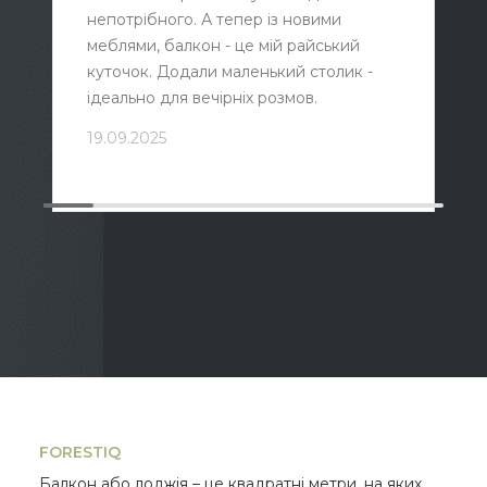
непотрібного. А тепер із новими
меблями, балкон - це мій райський
куточок. Додали маленький столик -
ідеально для вечірніх розмов.
19.09.2025
FORESTIQ
Балкон або лоджія – це квадратні метри, на яких