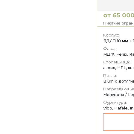
от 65 000
Никакие ограни
Корпус:
ЛДСП 18 мм + 
Фасад:
МДФ, Fenix, Ra
Столешница:
акрил, HPL, к
Петли:
Blum с дотяги
Направляющие
Merivobox / Le
Фурнитура:
Vibo, Hafele, I