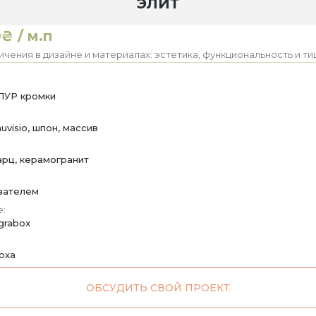
ЭЛИТ
₴ / м.п
чения в дизайне и материалах: эстетика, функциональность и ти
ПУР кромки
uvisio, шпон, массив
варц, керамогранит
вателем
:
grabox
noxa
ОБСУДИТЬ СВОЙ ПРОЕКТ