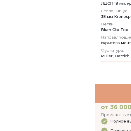
ЛДСП 18 мм, к
Столешница:
38 мм Kronosp
Петли:
Blum Clip Top
Направляющие
скрытого монт
Фурнитура:
Muller, Hettich,
от 36 000
Премиальные м
Полное в
Плавное з