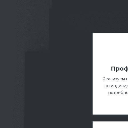
Проф
Реализуем 
по индиви
потребно