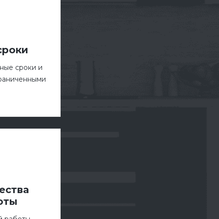
сроки
ные сроки и
граниченными
ества
оты
й работы –