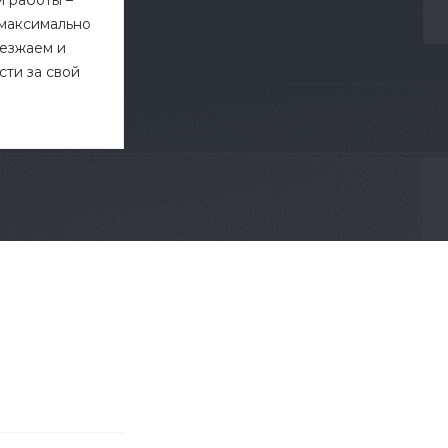
 максимально
иезжаем и
ти за свой