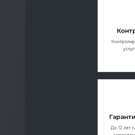
Конт
Контролир
услуг
Гарант
До 12 лет 
зависимос