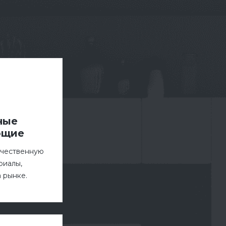
ные
ющие
ачественную
риалы,
 рынке.