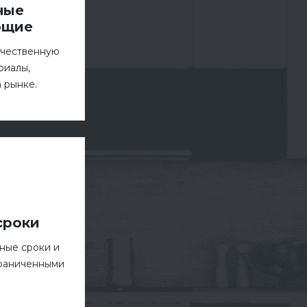
ные
ющие
ачественную
риалы,
 рынке.
сроки
ные сроки и
граниченными