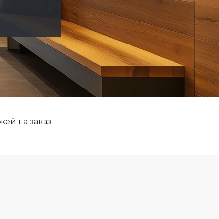
жей на заказ
р