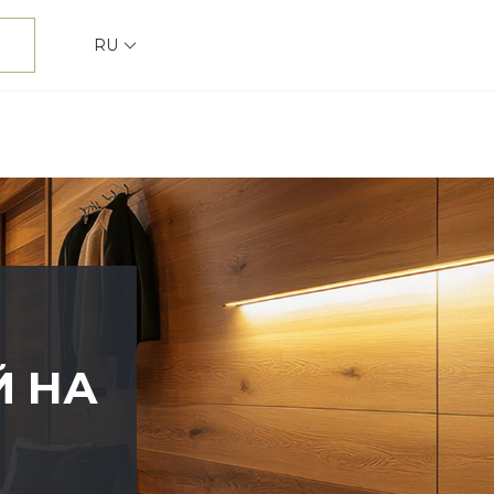
RU
Й НА