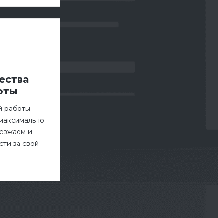
ества
оты
й работы –
 максимально
иезжаем и
ти за свой