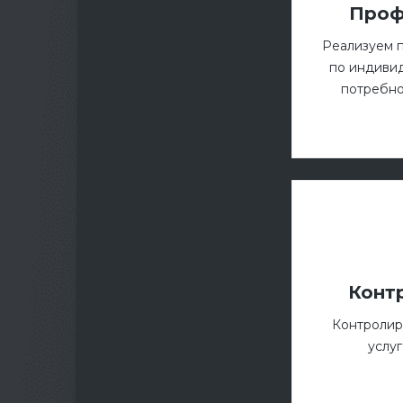
Проф
Реализуем 
по индиви
потребно
Конт
Контролир
услуг