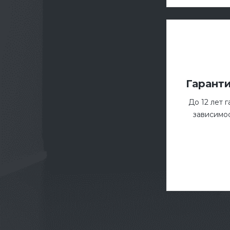
Гарант
До 12 лет 
зависимос