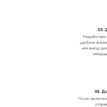
03.
Разработаем 
удобном форма
или выезд диз
замерщи
05. Д
После заключени
отправ