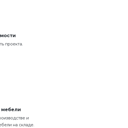
имости
ь проекта.
о мебели
роизводстве и
бели на складе.