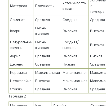
Устойчив
Устойчивость
Материал
Прочность
к
к влаге
темпера
Ламинат
Средняя
Средняя
Средняя
Очень
Кварц
Высокая
Высокая
высокая
Натуральный
Очень
Средняя/
Высокая
камень
высокая
высокая
Акрил
Средняя
Высокая
Низкая
Дерево
Средняя
Низкая
Средняя
Керамика
Максимальная
Максимальная
Максима
Нержавейка
Высокая
Максимальная
Максима
Стекло
Средняя
Высокая
Средняя
Таблица 2.
Материал
Уход
Дизайн
Стоимос