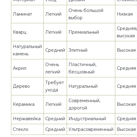
Очень большой
Ламинат
Легкий
Низкая
выбор
Средняя
Кварц
Легкий
Премиальный
высокая
Натуральный
Средний
Элитный
Высокая
камень
Очень
Пластичный,
Акрил
Средняя
легкий
бесшовный
Требует
Дерево
Натуральный
Средняя
ухода
Современный,
Керамика
Легкий
Высокая
дорогой
Нержавейка
Средний
Индустриальный
Средняя
Стекло
Средний
Ультрасовременный
Высокая