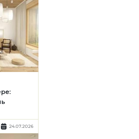
ре:
ль
24.07.2026