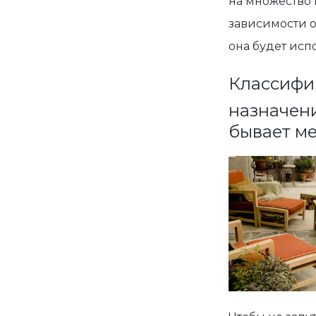
на множество 
зависимости от
она будет исп
Классифи
назначени
бывает м