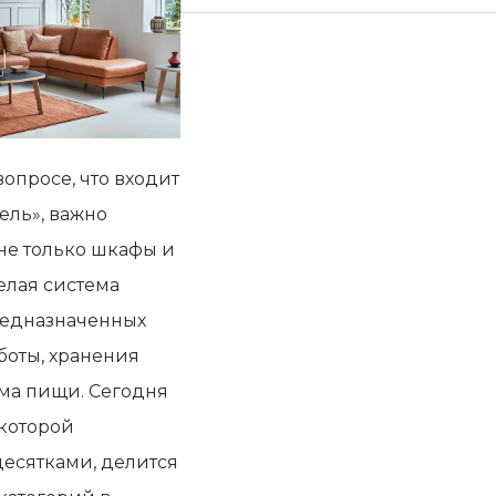
вопросе,
что входит
бель
», важно
 не только шкафы и
целая система
редназначенных
аботы, хранения
ма пищи. Сегодня
которой
есятками, делится