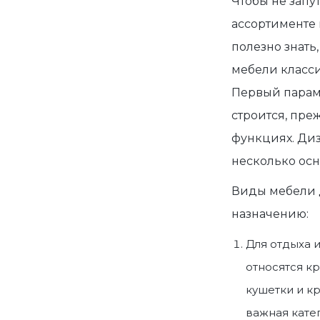
Чтобы не запут
ассортименте 
полезно знать,
мебели класс
Первый парам
строится, преж
функциях. Ди
несколько осн
Виды мебели 
назначению:
Для отдыха и
относятся кр
кушетки и кр
важная
кате