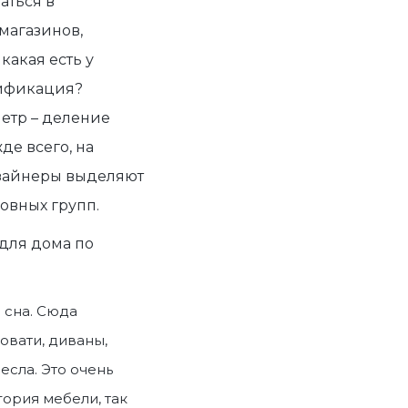
аться в
магазинов,
 какая есть у
ификация
?
етр – деление
де всего, на
зайнеры выделяют
овных групп.
для дома по
 сна. Сюда
овати, диваны,
есла. Это очень
гория мебели
, так