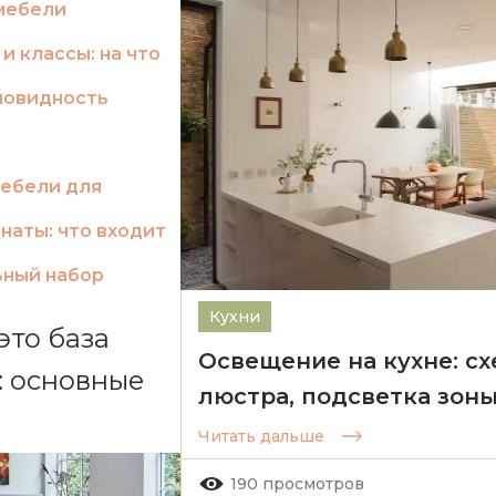
мебели
и классы: на что
новидность
ебели для
наты: что входит
ьный набор
Кухни
это база
Освещение на кухне: сх
: основные
люстра, подсветка зон
Читать дальше
190 просмотров