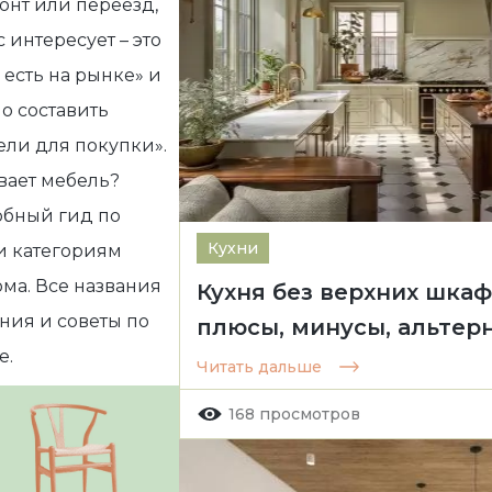
онт или переезд,
с интересует – это
 есть
на рынке» и
о составить
ели
для покупки».
вает мебель
?
обный гид по
Кухни
и категориям
ма. Все названия
Кухня без верхних шкаф
ния и советы по
плюсы, минусы, альтер
е.
Читать дальше
168 просмотров