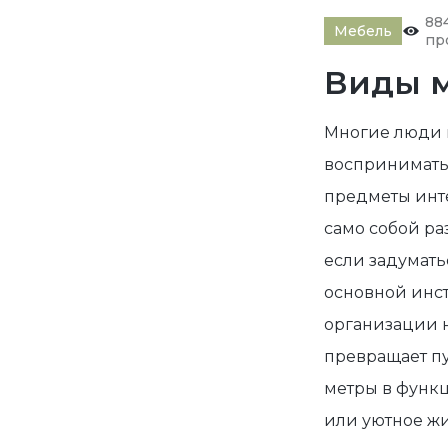
88
Мебель
пр
Виды 
Многие люди
воспринимат
предметы инте
само собой ра
если задумать
основной инс
организации 
превращает п
метры в функ
или уютное жи