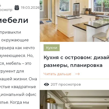
4
19.03.2026
осмотр
мебели
 привыкли
ь окружающие
рьера как нечто
Кухни
зумеющееся. Но,
Кухня с островом: дизай
ся,
мебель – это
размеры, планировка
трумент для
Читать дальше
нашей жизни. Она
207 просмотров
устые квадратные
циональный офис
лье. Когда мы