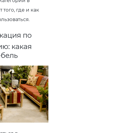
категорий в
 того, где и как
ользоваться.
кация по
ю: какая
ебель