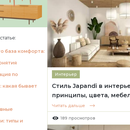
статье:
то база комфорта:
онятия
Интерьер
ция по
Стиль Japandi в интерье
: какая бывает
принципы, цвета, мебе
Читать дальше
ивные
189 просмотров
и: типы и