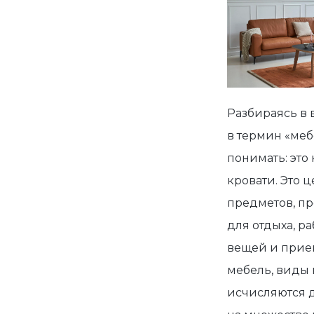
Разбираясь в 
в термин «ме
понимать: это
кровати. Это 
предметов, п
для отдыха, р
вещей и прие
мебель, виды
исчисляются д