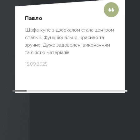
Павло
Шафа-купе з дзеркалом стала центром
спальні. Функціонально, красиво та
зручно. Дуже задоволені виконанням
та якістю матеріалів.
15.09.2025