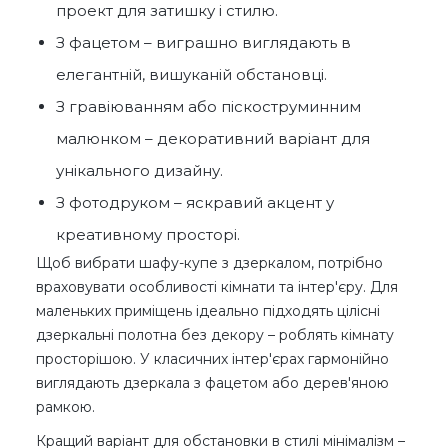
проект для затишку і стилю.
З фацетом – виграшно виглядають в
елегантній, вишуканій обстановці.
З гравіюванням або піскоструминним
малюнком – декоративний варіант для
унікального дизайну.
З фотодруком – яскравий акцент у
креативному просторі.
Щоб вибрати шафу-купе з дзеркалом, потрібно
враховувати особливості кімнати та інтер'єру. Для
маленьких приміщень ідеально підходять цілісні
дзеркальні полотна без декору – роблять кімнату
просторішою. У класичних інтер'єрах гармонійно
виглядають дзеркала з фацетом або дерев'яною
рамкою.
Кращий варіант для обстановки в стилі мінімалізм –