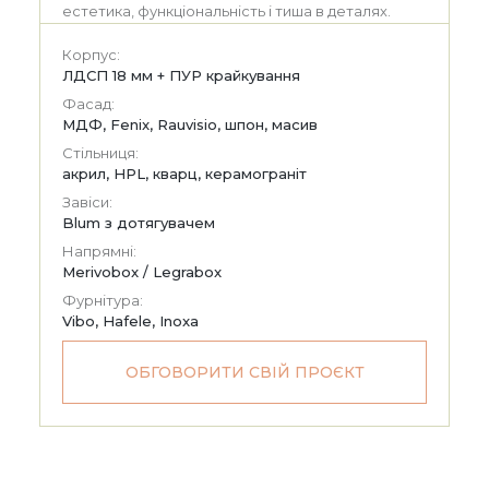
естетика, функціональність і тиша в деталях.
Корпус:
ЛДСП 18 мм + ПУР крайкування
Фасад:
МДФ, Fenix, Rauvisio, шпон, масив
Стільниця:
акрил, HPL, кварц, керамограніт
Завіси:
Blum з дотягувачем
Напрямні:
Merivobox / Legrabox
Фурнітура:
Vibo, Hafele, Inoxa
ОБГОВОРИТИ СВІЙ ПРОЄКТ