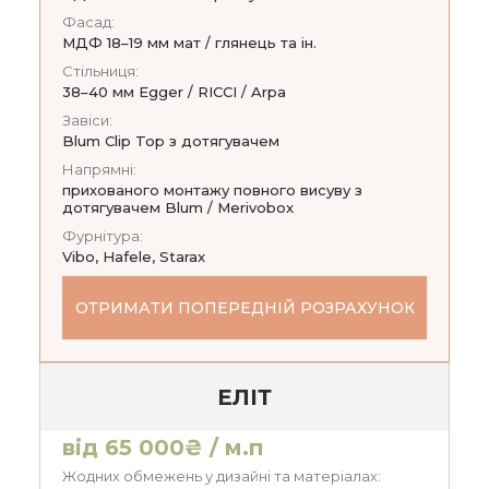
Фасад:
МДФ 18–19 мм мат / глянець та ін.
Стільниця:
38–40 мм Egger / RICCI / Arpa
Завіси:
Blum Clip Top з дотягувачем
Напрямні:
прихованого монтажу повного висуву з
дотягувачем Blum / Merivobox
Фурнітура:
Vibo, Hafele, Starax
ОТРИМАТИ ПОПЕРЕДНІЙ РОЗРАХУНОК
ЕЛІТ
від 65 000₴ / м.п
Жодних обмежень у дизайні та матеріалах: