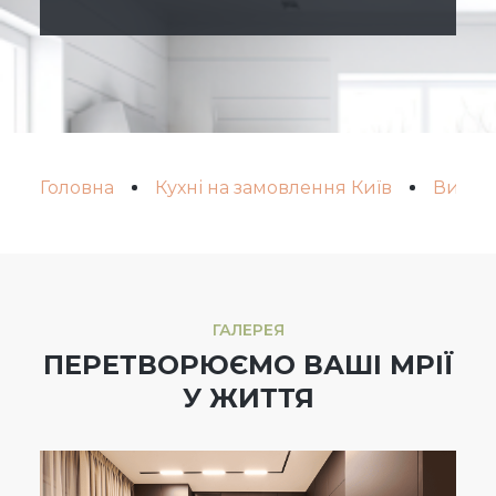
Головна
Кухні на замовлення Київ
Види к
ГАЛЕРЕЯ
ПЕРЕТВОРЮЄМО ВАШІ МРІЇ
У ЖИТТЯ