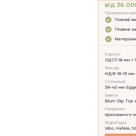
від 36 00
Преміальні мат
Повний ви
Плавне за
Матеріали
Корпус:
ЛДСП 18 мм + 
Фасад:
МДФ 18–19 мм м
Стільниця:
38–40 мм Egger
Завіси:
Blum Clip Top
Напрямні:
прихованого м
Фурнітура:
Vibo, Hafele, S