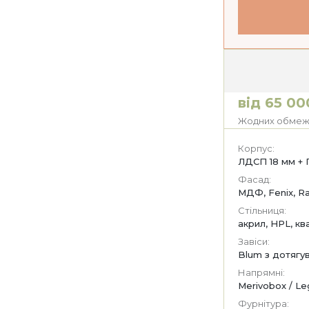
від 65 00
Жодних обмежен
Корпус:
ЛДСП 18 мм + 
Фасад:
МДФ, Fenix, Ra
Стільниця:
акрил, HPL, кв
Завіси:
Blum з дотягу
Напрямні:
Merivobox / Le
Фурнітура: