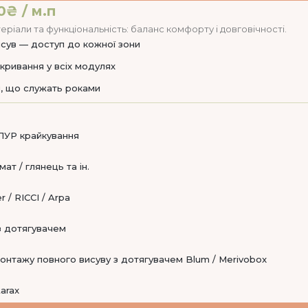
0₴ / м.п
еріали та функціональність: баланс комфорту і довговічності.
сув — доступ до кожної зони
кривання у всіх модулях
, що служать роками
ПУР крайкування
ат / глянець та ін.
 / RICCI / Arpa
 з дотягувачем
онтажу повного висуву з дотягувачем Blum / Merivobox
tarax