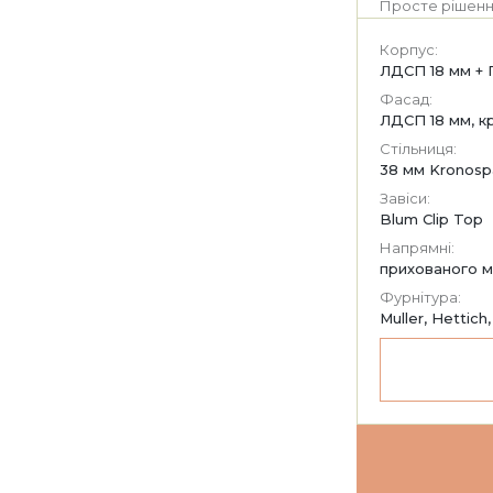
Просте рішенн
Корпус:
ЛДСП 18 мм + 
Фасад:
ЛДСП 18 мм, к
Стільниця:
38 мм Kronosp
Завіси:
Blum Clip Top
Напрямні:
прихованого м
Фурнітура:
Muller, Hettich,