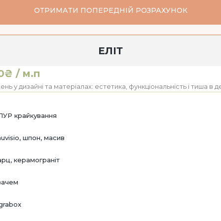
ОТРИМАТИ ПОПЕРЕДНІЙ РОЗРАХУНОК
ЕЛІТ
0₴ / м.п
ь у дизайні та матеріалах: естетика, функціональність і тиша в д
ПУР крайкування
uvisio, шпон, масив
арц, керамограніт
вачем
grabox