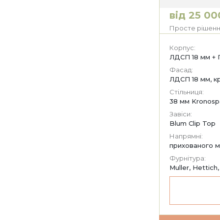
від 25 00
Просте рішенн
Корпус:
ЛДСП 18 мм + 
Фасад:
ЛДСП 18 мм, к
Стільниця:
38 мм Kronosp
Завіси:
Blum Clip Top
Напрямні:
прихованого м
Фурнітура:
Muller, Hettich,