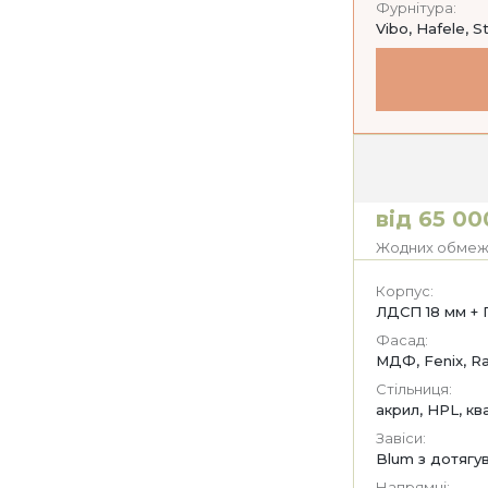
Фурнітура:
Vibo, Hafele, S
від 65 00
Жодних обмежен
Корпус:
ЛДСП 18 мм + 
Фасад:
МДФ, Fenix, Ra
Стільниця:
акрил, HPL, кв
Завіси:
Blum з дотягу
Напрямні: