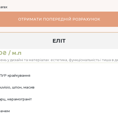
tarax
ОТРИМАТИ ПОПЕРЕДНІЙ РОЗРАХУНОК
ЕЛІТ
0₴ / м.п
ь у дизайні та матеріалах: естетика, функціональність і тиша в д
ПУР крайкування
uvisio, шпон, масив
арц, керамограніт
вачем