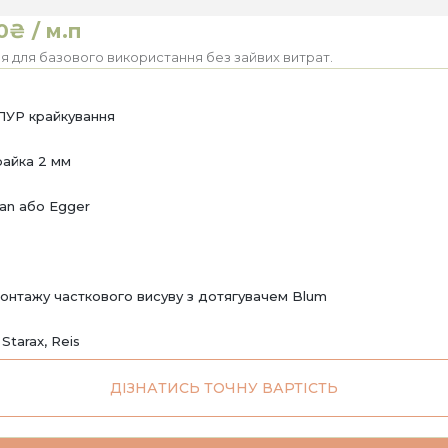
0₴ / м.п
я для базового використання без зайвих витрат.
ПУР крайкування
райка 2 мм
an або Egger
онтажу часткового висуву з дотягувачем Blum
 Starax, Reis
ДІЗНАТИСЬ ТОЧНУ ВАРТІСТЬ