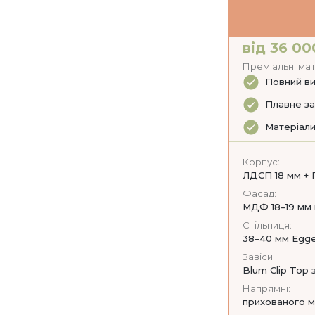
від 36 00
Преміальні мат
Повний ви
Плавне за
Матеріали
Корпус:
ЛДСП 18 мм + 
Фасад:
МДФ 18–19 мм м
Стільниця:
38–40 мм Egger
Завіси:
Blum Clip Top
Напрямні:
прихованого м