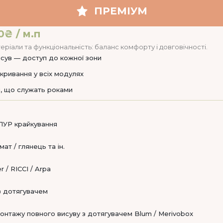
ПРЕМІУМ
0₴ / м.п
еріали та функціональність: баланс комфорту і довговічності.
сув — доступ до кожної зони
кривання у всіх модулях
, що служать роками
ПУР крайкування
ат / глянець та ін.
 / RICCI / Arpa
 з дотягувачем
онтажу повного висуву з дотягувачем Blum / Merivobox