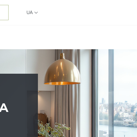
UA
НА