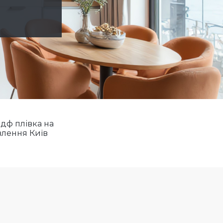
мдф плівка на
влення Київ