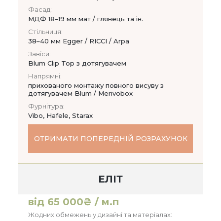
Фасад:
МДФ 18–19 мм мат / глянець та ін.
Стільниця:
38–40 мм Egger / RICCI / Arpa
Завіси:
Blum Clip Top з дотягувачем
Напрямні:
прихованого монтажу повного висуву з
дотягувачем Blum / Merivobox
Фурнітура:
Vibo, Hafele, Starax
ОТРИМАТИ ПОПЕРЕДНІЙ РОЗРАХУНОК
ЕЛІТ
від 65 000₴ / м.п
Жодних обмежень у дизайні та матеріалах: