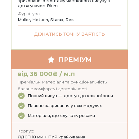
прихованого монтажу часткового висуву з
дотягувачем Blum
Фурнітура:
Muller, Hettich, Starax, Reis
ДІЗНАТИСЬ ТОЧНУ ВАРТІСТЬ
ПРЕМІУМ
від 36 000₴ / м.п
Преміальні матеріали та функціональність:
баланс комфорту і довговічності.
Повний висув — доступ до кожної зони
Плавне закривання у всіх модулях
Матеріали, що служать роками
Корпус:
ЛДСП 18 мм + ПУР крайкування