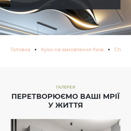
Головна
Кухні на замовлення Київ
Стилі 
ГАЛЕРЕЯ
ПЕРЕТВОРЮЄМО ВАШІ МРІЇ
У ЖИТТЯ