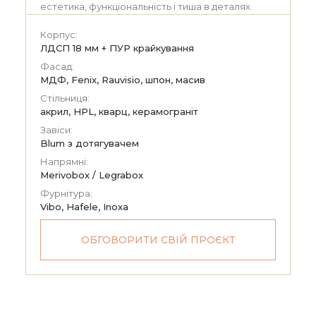
естетика, функціональність і тиша в деталях.
Корпус:
ЛДСП 18 мм + ПУР крайкування
Фасад:
МДФ, Fenix, Rauvisio, шпон, масив
Стільниця:
акрил, HPL, кварц, керамограніт
Завіси:
Blum з дотягувачем
Напрямні:
Merivobox / Legrabox
Фурнітура:
Vibo, Hafele, Inoxa
ОБГОВОРИТИ СВІЙ ПРОЄКТ