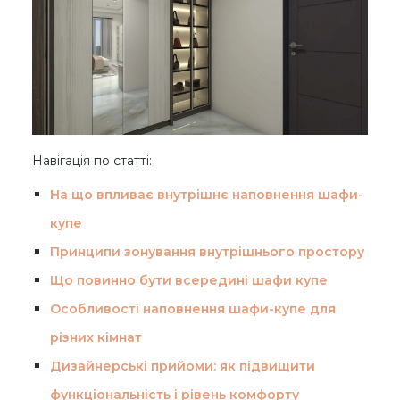
Навігація по статті:
На що впливає внутрішнє наповнення шафи-
купе
Принципи зонування внутрішнього простору
Що повинно бути всередині шафи купе
Особливості наповнення шафи-купе для
різних кімнат
Дизайнерські прийоми: як підвищити
функціональність і рівень комфорту