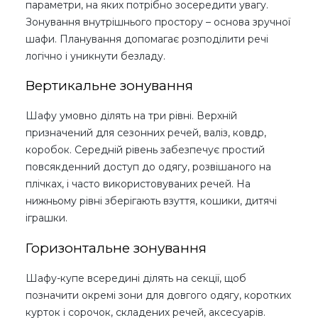
параметри, на яких потрібно зосередити увагу.
Зонування внутрішнього простору – основа зручної
шафи. Планування допомагає розподілити речі
логічно і уникнути безладу.
Вертикальне зонування
Шафу умовно ділять на три рівні. Верхній
призначений для сезонних речей, валіз, ковдр,
коробок. Середній рівень забезпечує простий
повсякденний доступ до одягу, розвішаного на
плічках, і часто використовуваних речей. На
нижньому рівні зберігають взуття, кошики, дитячі
іграшки.
Горизонтальне зонування
Шафу-купе всередині ділять на секції, щоб
позначити окремі зони для довгого одягу, коротких
курток і сорочок, складених речей, аксесуарів.