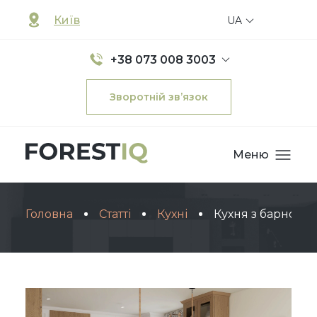
Київ
UA
+38 073 008 3003
Зворотній зв’язок
Меню
Головна
Статті
Кухні
Кухня з барною с