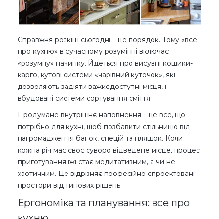
Справжня розкіш сьогодні – це порядок. Тому «все
про кухню» в сучасному розумінні включає
«розумну» начинку. Йдеться про висувні кошики-
карго, кутові системи «чарівний куточок», які
дозволяють задіяти важкодоступні місця, і
вбудовані системи сортування сміття.
Продумане внутрішнє наповнення – це все, що
потрібно для кухні, щоб позбавити стільницю від
нагромадження банок, спецій та пляшок. Коли
кожна річ має своє суворо відведене місце, процес
приготування їжі стає медитативним, а чи не
хаотичним. Це відрізняє професійно спроектовані
простори від типових рішень.
Ергономіка та планування: все про
кухню